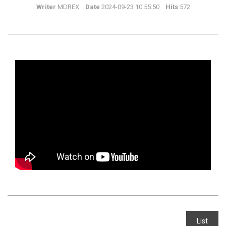
Writer
MDREX
Date
2024-09-23 10:55:50
Hits
572
List